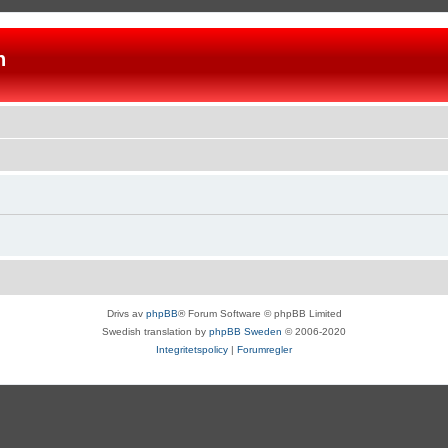
n
Drivs av
phpBB
® Forum Software © phpBB Limited
Swedish translation by
phpBB Sweden
© 2006-2020
Integritetspolicy
|
Forumregler