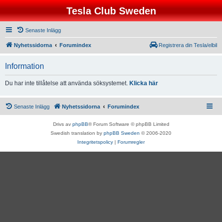
Tesla Club Sweden
Senaste Inlägg
Nyhetssidorna
Forumindex
Registrera din Tesla/elbil
Information
Du har inte tillåtelse att använda söksystemet.
Klicka här
Senaste Inlägg
Nyhetssidorna
Forumindex
Drivs av
phpBB
® Forum Software © phpBB Limited
Swedish translation by
phpBB Sweden
© 2006-2020
Integritetspolicy
|
Forumregler