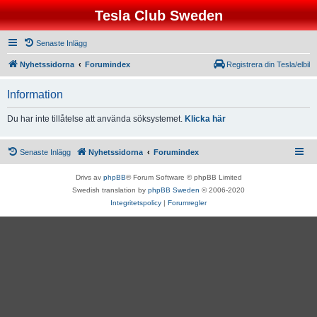
Tesla Club Sweden
Senaste Inlägg
Nyhetssidorna
Forumindex
Registrera din Tesla/elbil
Information
Du har inte tillåtelse att använda söksystemet.
Klicka här
Senaste Inlägg
Nyhetssidorna
Forumindex
Drivs av
phpBB
® Forum Software © phpBB Limited
Swedish translation by
phpBB Sweden
© 2006-2020
Integritetspolicy
|
Forumregler