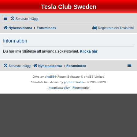
Tesla Club Sweden
Senaste Inlägg
Nyhetssidorna
Forumindex
Registrera din Tesla/elbil
Information
Du har inte tillåtelse att använda söksystemet.
Klicka här
Senaste Inlägg
Nyhetssidorna
Forumindex
Drivs av
phpBB
® Forum Software © phpBB Limited
Swedish translation by
phpBB Sweden
© 2006-2020
Integritetspolicy
|
Forumregler