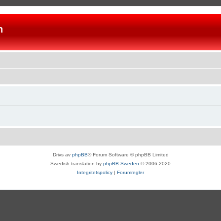
n
Drivs av
phpBB
® Forum Software © phpBB Limited
Swedish translation by
phpBB Sweden
© 2006-2020
Integritetspolicy
|
Forumregler