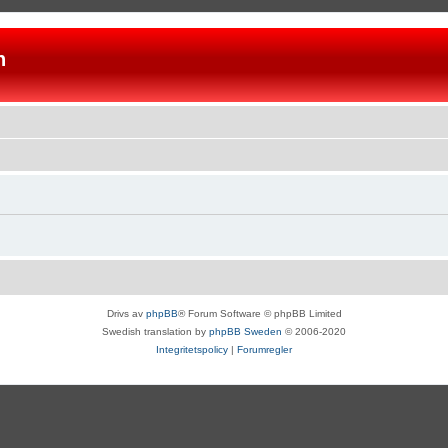
n
Drivs av
phpBB
® Forum Software © phpBB Limited
Swedish translation by
phpBB Sweden
© 2006-2020
Integritetspolicy
|
Forumregler