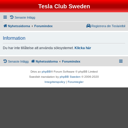
Tesla Club Sweden
Senaste Inlägg
Nyhetssidorna
Forumindex
Registrera din Tesla/elbil
Information
Du har inte tillåtelse att använda söksystemet.
Klicka här
Senaste Inlägg
Nyhetssidorna
Forumindex
Drivs av
phpBB
® Forum Software © phpBB Limited
Swedish translation by
phpBB Sweden
© 2006-2020
Integritetspolicy
|
Forumregler