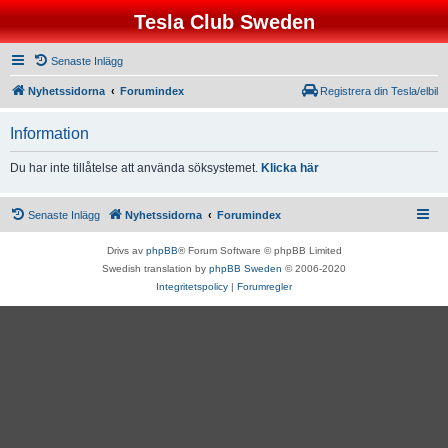
Tesla Club Sweden
Senaste Inlägg
Nyhetssidorna
Forumindex
Registrera din Tesla/elbil
Information
Du har inte tillåtelse att använda söksystemet.
Klicka här
Senaste Inlägg
Nyhetssidorna
Forumindex
Drivs av
phpBB
® Forum Software © phpBB Limited
Swedish translation by
phpBB Sweden
© 2006-2020
Integritetspolicy
|
Forumregler