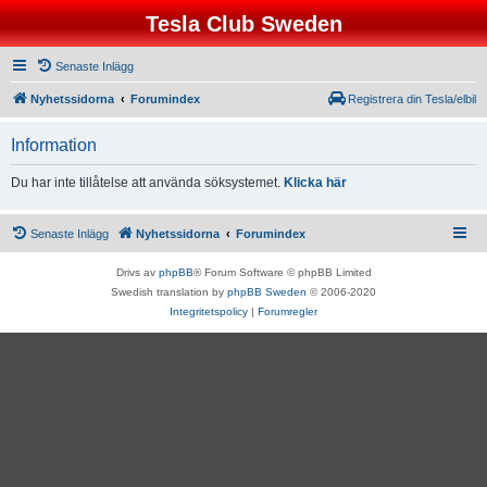
Tesla Club Sweden
Senaste Inlägg
Nyhetssidorna
Forumindex
Registrera din Tesla/elbil
Information
Du har inte tillåtelse att använda söksystemet.
Klicka här
Senaste Inlägg
Nyhetssidorna
Forumindex
Drivs av
phpBB
® Forum Software © phpBB Limited
Swedish translation by
phpBB Sweden
© 2006-2020
Integritetspolicy
|
Forumregler