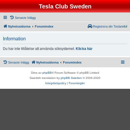
Tesla Club Sweden
Senaste Inlägg
Nyhetssidorna
Forumindex
Registrera din Tesla/elbil
Information
Du har inte tillåtelse att använda söksystemet.
Klicka här
Senaste Inlägg
Nyhetssidorna
Forumindex
Drivs av
phpBB
® Forum Software © phpBB Limited
Swedish translation by
phpBB Sweden
© 2006-2020
Integritetspolicy
|
Forumregler