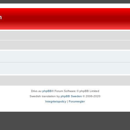
n
Drivs av
phpBB
® Forum Software © phpBB Limited
Swedish translation by
phpBB Sweden
© 2006-2020
Integritetspolicy
|
Forumregler