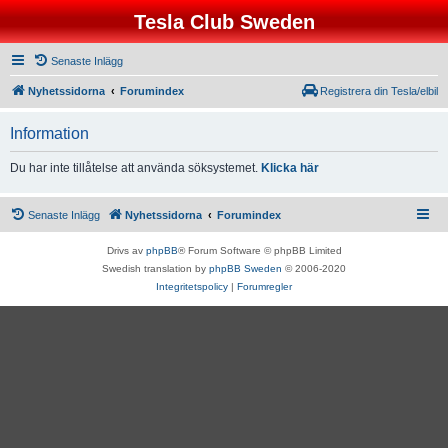
Tesla Club Sweden
Senaste Inlägg
Nyhetssidorna
Forumindex
Registrera din Tesla/elbil
Information
Du har inte tillåtelse att använda söksystemet.
Klicka här
Senaste Inlägg
Nyhetssidorna
Forumindex
Drivs av
phpBB
® Forum Software © phpBB Limited
Swedish translation by
phpBB Sweden
© 2006-2020
Integritetspolicy
|
Forumregler