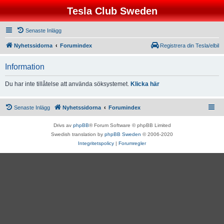
Tesla Club Sweden
Senaste Inlägg
Nyhetssidorna
Forumindex
Registrera din Tesla/elbil
Information
Du har inte tillåtelse att använda söksystemet.
Klicka här
Senaste Inlägg
Nyhetssidorna
Forumindex
Drivs av
phpBB
® Forum Software © phpBB Limited
Swedish translation by
phpBB Sweden
© 2006-2020
Integritetspolicy
|
Forumregler