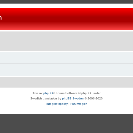
n
Drivs av
phpBB
® Forum Software © phpBB Limited
Swedish translation by
phpBB Sweden
© 2006-2020
Integritetspolicy
|
Forumregler