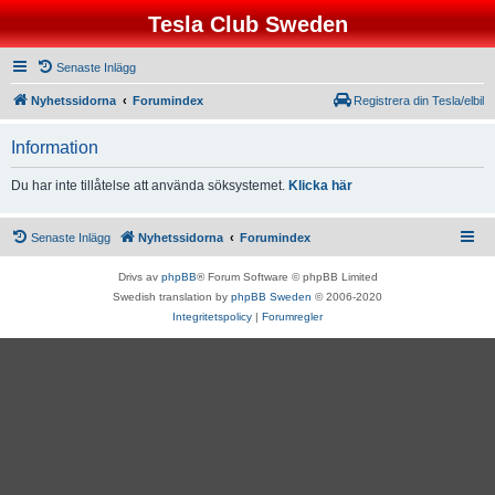
Tesla Club Sweden
Senaste Inlägg
Nyhetssidorna
Forumindex
Registrera din Tesla/elbil
Information
Du har inte tillåtelse att använda söksystemet.
Klicka här
Senaste Inlägg
Nyhetssidorna
Forumindex
Drivs av
phpBB
® Forum Software © phpBB Limited
Swedish translation by
phpBB Sweden
© 2006-2020
Integritetspolicy
|
Forumregler