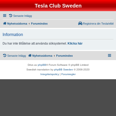
Tesla Club Sweden
Senaste Inlägg
Nyhetssidorna
Forumindex
Registrera din Tesla/elbil
Information
Du har inte tillåtelse att använda söksystemet.
Klicka här
Senaste Inlägg
Nyhetssidorna
Forumindex
Drivs av
phpBB
® Forum Software © phpBB Limited
Swedish translation by
phpBB Sweden
© 2006-2020
Integritetspolicy
|
Forumregler