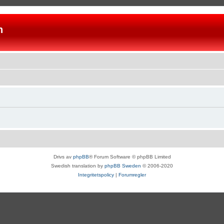
n
Drivs av
phpBB
® Forum Software © phpBB Limited
Swedish translation by
phpBB Sweden
© 2006-2020
Integritetspolicy
|
Forumregler