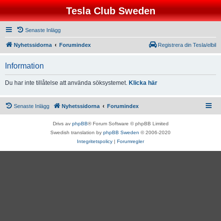
Tesla Club Sweden
Senaste Inlägg
Nyhetssidorna
Forumindex
Registrera din Tesla/elbil
Information
Du har inte tillåtelse att använda söksystemet.
Klicka här
Senaste Inlägg
Nyhetssidorna
Forumindex
Drivs av
phpBB
® Forum Software © phpBB Limited
Swedish translation by
phpBB Sweden
© 2006-2020
Integritetspolicy
|
Forumregler