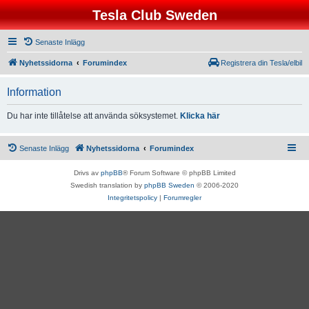
Tesla Club Sweden
Senaste Inlägg
Nyhetssidorna
Forumindex
Registrera din Tesla/elbil
Information
Du har inte tillåtelse att använda söksystemet.
Klicka här
Senaste Inlägg
Nyhetssidorna
Forumindex
Drivs av
phpBB
® Forum Software © phpBB Limited
Swedish translation by
phpBB Sweden
© 2006-2020
Integritetspolicy
|
Forumregler