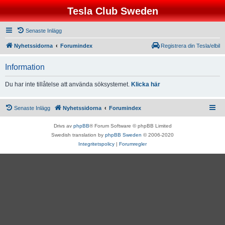
Tesla Club Sweden
Senaste Inlägg
Nyhetssidorna
Forumindex
Registrera din Tesla/elbil
Information
Du har inte tillåtelse att använda söksystemet.
Klicka här
Senaste Inlägg
Nyhetssidorna
Forumindex
Drivs av
phpBB
® Forum Software © phpBB Limited
Swedish translation by
phpBB Sweden
© 2006-2020
Integritetspolicy
|
Forumregler