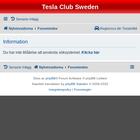
Tesla Club Sweden
Senaste Inlägg
Nyhetssidorna
Forumindex
Registrera din Tesla/elbil
Information
Du har inte tillåtelse att använda söksystemet.
Klicka här
Senaste Inlägg
Nyhetssidorna
Forumindex
Drivs av
phpBB
® Forum Software © phpBB Limited
Swedish translation by
phpBB Sweden
© 2006-2020
Integritetspolicy
|
Forumregler