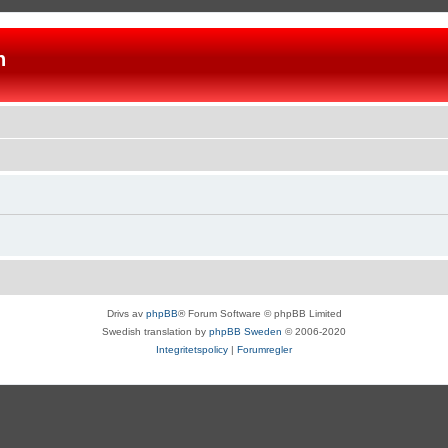
n
Drivs av
phpBB
® Forum Software © phpBB Limited
Swedish translation by
phpBB Sweden
© 2006-2020
Integritetspolicy
|
Forumregler