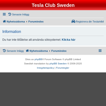
Tesla Club Sweden
Senaste Inlägg
Nyhetssidorna
Forumindex
Registrera din Tesla/elbil
Information
Du har inte tillåtelse att använda söksystemet.
Klicka här
Senaste Inlägg
Nyhetssidorna
Forumindex
Drivs av
phpBB
® Forum Software © phpBB Limited
Swedish translation by
phpBB Sweden
© 2006-2020
Integritetspolicy
|
Forumregler