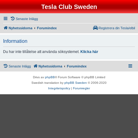
Tesla Club Sweden
Senaste Inlägg
Nyhetssidorna
Forumindex
Registrera din Tesla/elbil
Information
Du har inte tillåtelse att använda söksystemet.
Klicka här
Senaste Inlägg
Nyhetssidorna
Forumindex
Drivs av
phpBB
® Forum Software © phpBB Limited
Swedish translation by
phpBB Sweden
© 2006-2020
Integritetspolicy
|
Forumregler