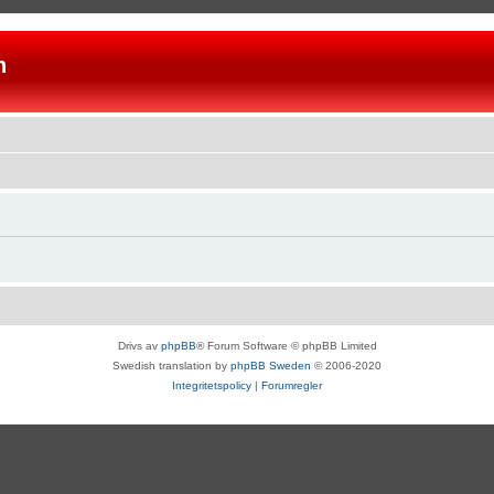
n
Drivs av
phpBB
® Forum Software © phpBB Limited
Swedish translation by
phpBB Sweden
© 2006-2020
Integritetspolicy
|
Forumregler