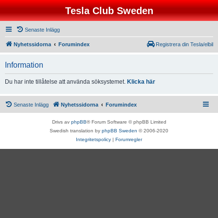
Tesla Club Sweden
Senaste Inlägg
Nyhetssidorna
Forumindex
Registrera din Tesla/elbil
Information
Du har inte tillåtelse att använda söksystemet.
Klicka här
Senaste Inlägg
Nyhetssidorna
Forumindex
Drivs av
phpBB
® Forum Software © phpBB Limited
Swedish translation by
phpBB Sweden
© 2006-2020
Integritetspolicy
|
Forumregler