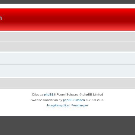
n
Drivs av
phpBB
® Forum Software © phpBB Limited
Swedish translation by
phpBB Sweden
© 2006-2020
Integritetspolicy
|
Forumregler