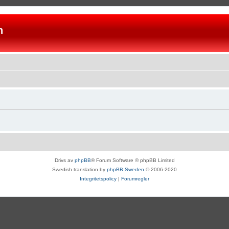
n
Drivs av
phpBB
® Forum Software © phpBB Limited
Swedish translation by
phpBB Sweden
© 2006-2020
Integritetspolicy
|
Forumregler