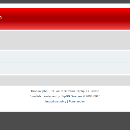
n
Drivs av
phpBB
® Forum Software © phpBB Limited
Swedish translation by
phpBB Sweden
© 2006-2020
Integritetspolicy
|
Forumregler