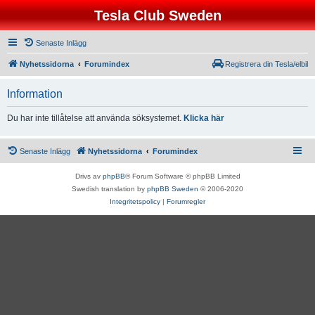
Tesla Club Sweden
Senaste Inlägg
Nyhetssidorna
Forumindex
Registrera din Tesla/elbil
Information
Du har inte tillåtelse att använda söksystemet.
Klicka här
Senaste Inlägg
Nyhetssidorna
Forumindex
Drivs av
phpBB
® Forum Software © phpBB Limited
Swedish translation by
phpBB Sweden
© 2006-2020
Integritetspolicy
|
Forumregler