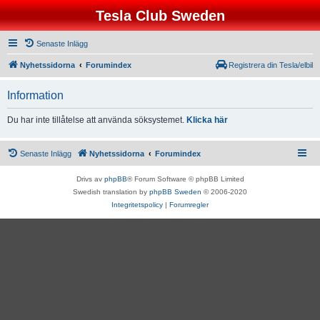
Tesla Club Sweden
Senaste Inlägg
Nyhetssidorna
Forumindex
Registrera din Tesla/elbil
Information
Du har inte tillåtelse att använda söksystemet.
Klicka här
Senaste Inlägg
Nyhetssidorna
Forumindex
Drivs av
phpBB
® Forum Software © phpBB Limited
Swedish translation by
phpBB Sweden
© 2006-2020
Integritetspolicy
|
Forumregler