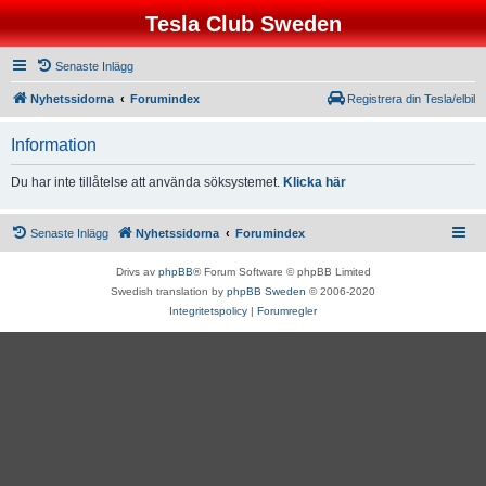
Tesla Club Sweden
Senaste Inlägg
Nyhetssidorna
Forumindex
Registrera din Tesla/elbil
Information
Du har inte tillåtelse att använda söksystemet.
Klicka här
Senaste Inlägg
Nyhetssidorna
Forumindex
Drivs av
phpBB
® Forum Software © phpBB Limited
Swedish translation by
phpBB Sweden
© 2006-2020
Integritetspolicy
|
Forumregler