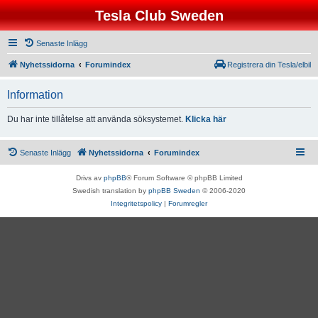
Tesla Club Sweden
Senaste Inlägg
Nyhetssidorna
Forumindex
Registrera din Tesla/elbil
Information
Du har inte tillåtelse att använda söksystemet.
Klicka här
Senaste Inlägg
Nyhetssidorna
Forumindex
Drivs av
phpBB
® Forum Software © phpBB Limited
Swedish translation by
phpBB Sweden
© 2006-2020
Integritetspolicy
|
Forumregler