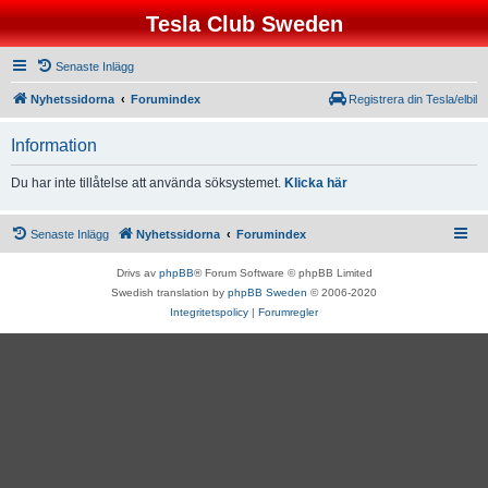
Tesla Club Sweden
Senaste Inlägg
Nyhetssidorna
Forumindex
Registrera din Tesla/elbil
Information
Du har inte tillåtelse att använda söksystemet.
Klicka här
Senaste Inlägg
Nyhetssidorna
Forumindex
Drivs av
phpBB
® Forum Software © phpBB Limited
Swedish translation by
phpBB Sweden
© 2006-2020
Integritetspolicy
|
Forumregler