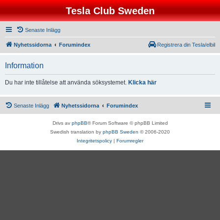
Tesla Club Sweden
Senaste Inlägg
Nyhetssidorna
Forumindex
Registrera din Tesla/elbil
Information
Du har inte tillåtelse att använda söksystemet.
Klicka här
Senaste Inlägg
Nyhetssidorna
Forumindex
Drivs av
phpBB
® Forum Software © phpBB Limited
Swedish translation by
phpBB Sweden
© 2006-2020
Integritetspolicy
|
Forumregler