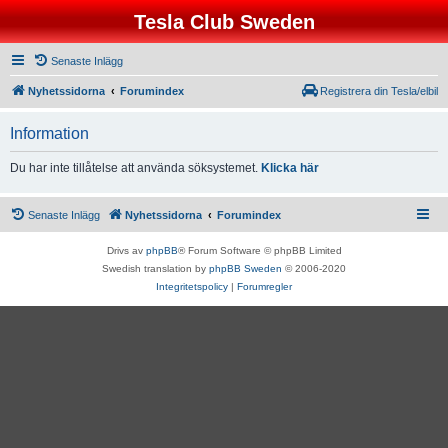
Tesla Club Sweden
Senaste Inlägg
Nyhetssidorna
Forumindex
Registrera din Tesla/elbil
Information
Du har inte tillåtelse att använda söksystemet.
Klicka här
Senaste Inlägg
Nyhetssidorna
Forumindex
Drivs av
phpBB
® Forum Software © phpBB Limited
Swedish translation by
phpBB Sweden
© 2006-2020
Integritetspolicy
|
Forumregler