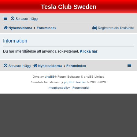
Tesla Club Sweden
Senaste Inlägg
Nyhetssidorna
Forumindex
Registrera din Tesla/elbil
Information
Du har inte tillåtelse att använda söksystemet.
Klicka här
Senaste Inlägg
Nyhetssidorna
Forumindex
Drivs av
phpBB
® Forum Software © phpBB Limited
Swedish translation by
phpBB Sweden
© 2006-2020
Integritetspolicy
|
Forumregler