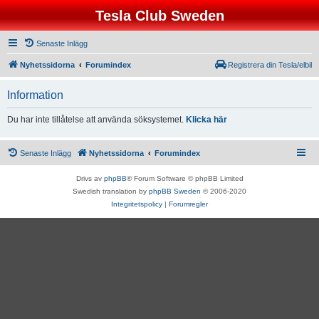
Tesla Club Sweden
Senaste Inlägg
Nyhetssidorna
Forumindex
Registrera din Tesla/elbil
Information
Du har inte tillåtelse att använda söksystemet.
Klicka här
Senaste Inlägg
Nyhetssidorna
Forumindex
Drivs av
phpBB
® Forum Software © phpBB Limited
Swedish translation by
phpBB Sweden
© 2006-2020
Integritetspolicy
|
Forumregler