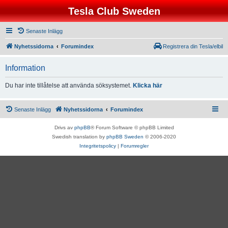
Tesla Club Sweden
Senaste Inlägg
Nyhetssidorna
Forumindex
Registrera din Tesla/elbil
Information
Du har inte tillåtelse att använda söksystemet.
Klicka här
Senaste Inlägg
Nyhetssidorna
Forumindex
Drivs av
phpBB
® Forum Software © phpBB Limited
Swedish translation by
phpBB Sweden
© 2006-2020
Integritetspolicy
|
Forumregler