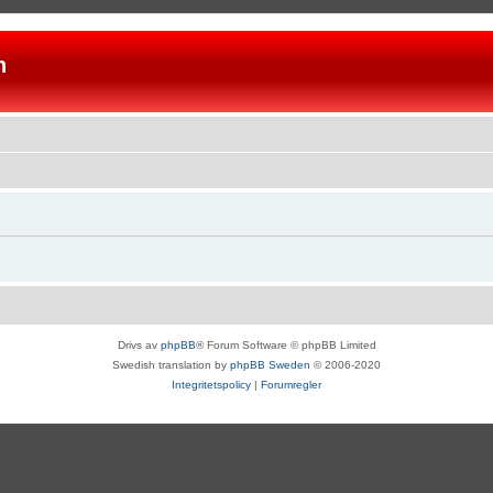
n
Drivs av
phpBB
® Forum Software © phpBB Limited
Swedish translation by
phpBB Sweden
© 2006-2020
Integritetspolicy
|
Forumregler