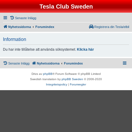
Tesla Club Sweden
Senaste Inlägg
Nyhetssidorna
Forumindex
Registrera din Tesla/elbil
Information
Du har inte tillåtelse att använda söksystemet.
Klicka här
Senaste Inlägg
Nyhetssidorna
Forumindex
Drivs av
phpBB
® Forum Software © phpBB Limited
Swedish translation by
phpBB Sweden
© 2006-2020
Integritetspolicy
|
Forumregler