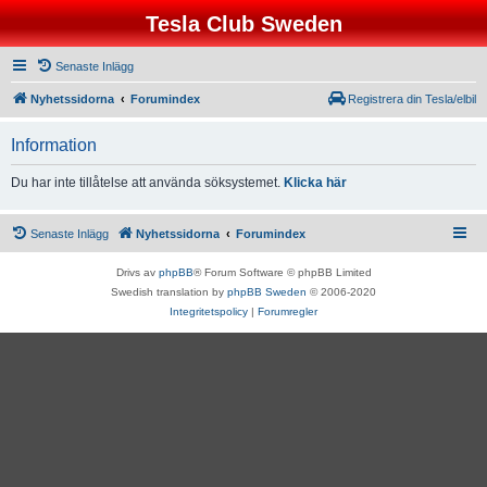
Tesla Club Sweden
Senaste Inlägg
Nyhetssidorna
Forumindex
Registrera din Tesla/elbil
Information
Du har inte tillåtelse att använda söksystemet.
Klicka här
Senaste Inlägg
Nyhetssidorna
Forumindex
Drivs av
phpBB
® Forum Software © phpBB Limited
Swedish translation by
phpBB Sweden
© 2006-2020
Integritetspolicy
|
Forumregler