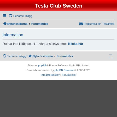
Tesla Club Sweden
Senaste Inlägg
Nyhetssidorna
Forumindex
Registrera din Tesla/elbil
Information
Du har inte tillåtelse att använda söksystemet.
Klicka här
Senaste Inlägg
Nyhetssidorna
Forumindex
Drivs av
phpBB
® Forum Software © phpBB Limited
Swedish translation by
phpBB Sweden
© 2006-2020
Integritetspolicy
|
Forumregler