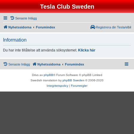
Tesla Club Sweden
Senaste Inlägg
Nyhetssidorna
Forumindex
Registrera din Tesla/elbil
Information
Du har inte tillåtelse att använda söksystemet.
Klicka här
Senaste Inlägg
Nyhetssidorna
Forumindex
Drivs av
phpBB
® Forum Software © phpBB Limited
Swedish translation by
phpBB Sweden
© 2006-2020
Integritetspolicy
|
Forumregler