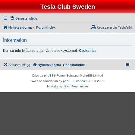
Tesla Club Sweden
Senaste Inlägg
Nyhetssidorna
Forumindex
Registrera din Tesla/elbil
Information
Du har inte tillåtelse att använda söksystemet.
Klicka här
Senaste Inlägg
Nyhetssidorna
Forumindex
Drivs av
phpBB
® Forum Software © phpBB Limited
Swedish translation by
phpBB Sweden
© 2006-2020
Integritetspolicy
|
Forumregler