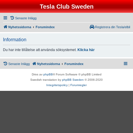
Tesla Club Sweden
Senaste Inlägg
Nyhetssidorna
Forumindex
Registrera din Tesla/elbil
Information
Du har inte tillåtelse att använda söksystemet.
Klicka här
Senaste Inlägg
Nyhetssidorna
Forumindex
Drivs av
phpBB
® Forum Software © phpBB Limited
Swedish translation by
phpBB Sweden
© 2006-2020
Integritetspolicy
|
Forumregler