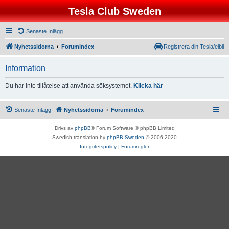
Tesla Club Sweden
Senaste Inlägg
Nyhetssidorna
Forumindex
Registrera din Tesla/elbil
Information
Du har inte tillåtelse att använda söksystemet.
Klicka här
Senaste Inlägg
Nyhetssidorna
Forumindex
Drivs av
phpBB
® Forum Software © phpBB Limited
Swedish translation by
phpBB Sweden
© 2006-2020
Integritetspolicy
|
Forumregler