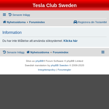
Tesla Club Sweden
Senaste Inlägg
Nyhetssidorna
Forumindex
Registrera din Tesla/elbil
Information
Du har inte tillåtelse att använda söksystemet.
Klicka här
Senaste Inlägg
Nyhetssidorna
Forumindex
Drivs av
phpBB
® Forum Software © phpBB Limited
Swedish translation by
phpBB Sweden
© 2006-2020
Integritetspolicy
|
Forumregler