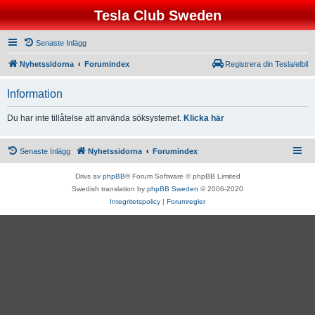
Tesla Club Sweden
Senaste Inlägg
Nyhetssidorna
Forumindex
Registrera din Tesla/elbil
Information
Du har inte tillåtelse att använda söksystemet.
Klicka här
Senaste Inlägg
Nyhetssidorna
Forumindex
Drivs av
phpBB
® Forum Software © phpBB Limited
Swedish translation by
phpBB Sweden
© 2006-2020
Integritetspolicy
|
Forumregler