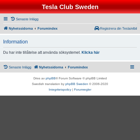
Tesla Club Sweden
Senaste Inlägg
Nyhetssidorna
Forumindex
Registrera din Tesla/elbil
Information
Du har inte tillåtelse att använda söksystemet.
Klicka här
Senaste Inlägg
Nyhetssidorna
Forumindex
Drivs av
phpBB
® Forum Software © phpBB Limited
Swedish translation by
phpBB Sweden
© 2006-2020
Integritetspolicy
|
Forumregler